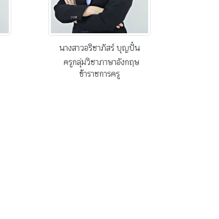
นางสาวอริชาภัสร์ บุญปั๋น
ครูกลุ่มวิชาภาษาอังกฤษ
ข้าราชการครู