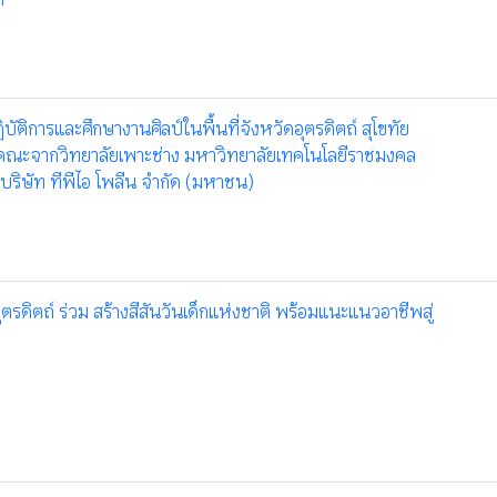
ัติการและศึกษางานศิลป์ในพื้นที่จังหวัดอุตรดิตถ์ สุโขทัย
ณะจากวิทยาลัยเพาะช่าง มหาวิทยาลัยเทคโนโลยีราชมงคล
บบริษัท ทีพีไอ โพลีน จำกัด (มหาชน)
ุตรดิตถ์ ร่วม สร้างสีสันวันเด็กแห่งชาติ พร้อมแนะแนวอาชีพสู่