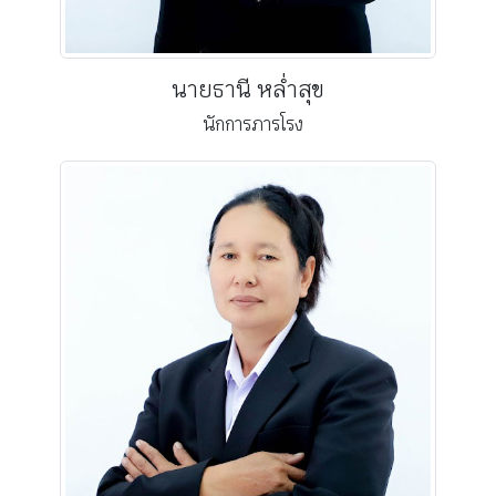
นายธานี หล่ำสุข
นักการภารโรง