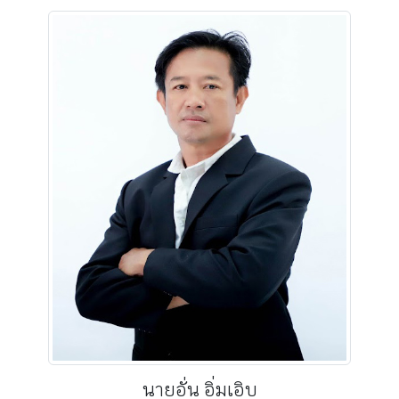
นายอั่น อิ่มเอิบ