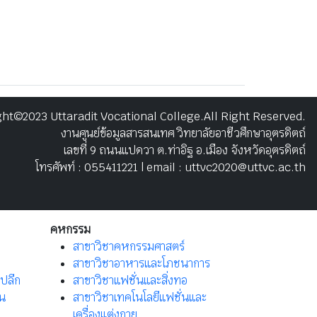
ht©2023 Uttaradit Vocational College.All Right Reserved.
งานศูนย์ข้อมูลสารสนเทศ วิทยาลัยอาชีวศึกษาอุตรดิตถ์
เลขที่ 9 ถนนแปดวา ต.ท่าอิฐ อ.เมือง จังหวัดอุตรดิตถ์
โทรศัพท์ : 055411221 | email : uttvc2020@uttvc.ac.th
คหกรรม
สาขาวิชาคหกรรมศาสตร์
สาขาวิชาอาหารและโภชนาการ
าปลีก
สาขาวิชาแฟชั่นและสิ่งทอ
าน
สาขาวิชาเทคโนโลยีแฟชั่นและ
เครื่องแต่งกาย