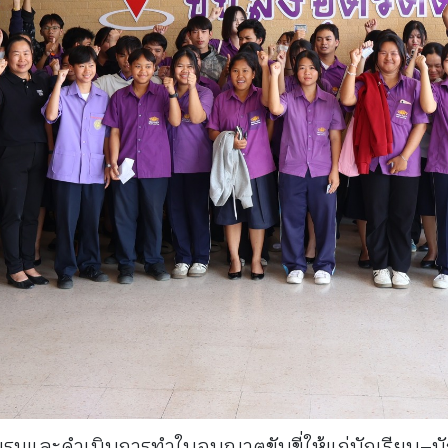
บรมและดำเนินการทำใบอนุญาตขับขี่ให้แก่นักเรียน–นั