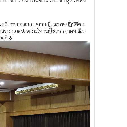
ัย รวมถึงการทดสอบภาคทฤษฎีและภาคปฏิบัติตาม
ะสร้างความปลอดภัยให้กับผู้ใช้ถนนทุกคน 🛣️✨
วยดี 🌟